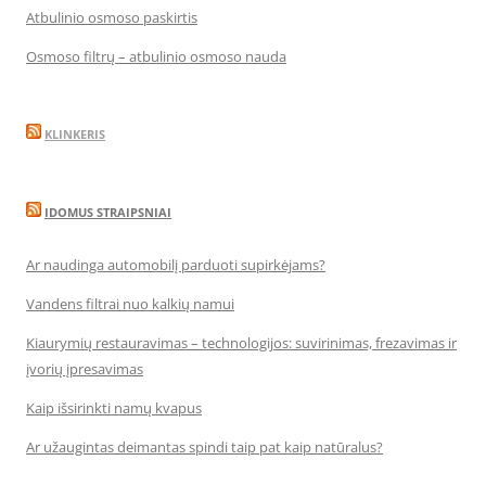
Atbulinio osmoso paskirtis
Osmoso filtrų – atbulinio osmoso nauda
KLINKERIS
IDOMUS STRAIPSNIAI
Ar naudinga automobilį parduoti supirkėjams?
Vandens filtrai nuo kalkių namui
Kiaurymių restauravimas – technologijos: suvirinimas, frezavimas ir
įvorių įpresavimas
Kaip išsirinkti namų kvapus
Ar užaugintas deimantas spindi taip pat kaip natūralus?