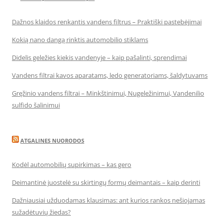
Dažnos klaidos renkantis vandens filtrus – Praktiški pastebėjimai
Kokią nano dangą rinktis automobilio stiklams
Didelis geležies kiekis vandenyje – kaip pašalinti, sprendimai
Vandens filtrai kavos aparatams, ledo generatoriams, šaldytuvams
Gręžinio vandens filtrai – Minkštinimui, Nugeležinimui, Vandenilio
sulfido šalinimui
ATGALINES NUORODOS
Kodėl automobilių supirkimas – kas gero
Deimantinė juostelė su skirtingų formų deimantais – kaip derinti
Dažniausiai užduodamas klausimas: ant kurios rankos nešiojamas
sužadėtuvių žiedas?