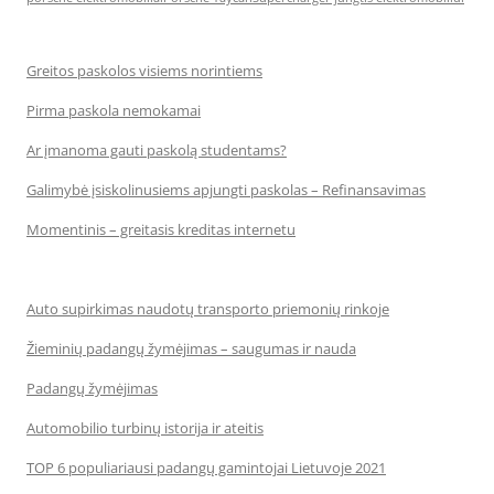
Greitos paskolos visiems norintiems
Pirma paskola nemokamai
Ar įmanoma gauti paskolą studentams?
Galimybė įsiskolinusiems apjungti paskolas – Refinansavimas
Momentinis – greitasis kreditas internetu
Auto supirkimas naudotų transporto priemonių rinkoje
Žieminių padangų žymėjimas – saugumas ir nauda
Padangų žymėjimas
Automobilio turbinų istorija ir ateitis
TOP 6 populiariausi padangų gamintojai Lietuvoje 2021