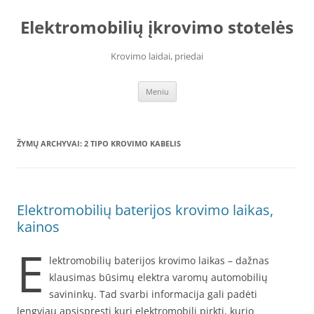
Elektromobilių įkrovimo stotelės
Krovimo laidai, priedai
Pereiti
Meniu
prie
turinio
ŽYMŲ ARCHYVAI:
2 TIPO KROVIMO KABELIS
Elektromobilių baterijos krovimo laikas,
kainos
E
lektromobilių baterijos krovimo laikas – dažnas
klausimas būsimų elektra varomų automobilių
savininkų. Tad svarbi informacija gali padėti
lengviau apsispręsti kurį elektromobilį pirkti, kurio