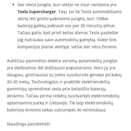
Dar viena jungtis, kuri viešai ne visur randama yra
Tesla Supercharger
. Taip, tai tik Tesla automobiliams
skirta itin greito pakrovimo jungtis, kuri 100kw
bateriją galėtų pakrauti vos per 30 minučių pilnai.
Tačiau gaila, kad prieš kelias dienas Tesla paskelbė
jog nutraukia savo automobilių gamybą. Kokie šios
kompanijos planai ateityje, viešai dar nėra žinoma.
Aukščiau paminėtos elektra varomų automobilių jungtys
yra skelbiamos dėl didžiausio populiarumo. Nors jų yra
daugiau, greičiausiai su jomis susidursite gerokai po kokių
20-30 metų. Technologijos ir praktiški elektromobilių
gamintojų sprendimai veda prie belaidžio baterijų
įkrovimo. Tačiau pirma reikėtų susitvarkyti elektromobilių
aptarnavimo parką ir Lietuvoje. Tik taip elektromobilių
baterijos krovimo laikas sutrumpės iki minimalaus.
Naudinga pasidomėti: