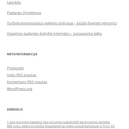
taisyklių
Padangų žymėjimas
Turbokompresoriaus veikimo principai – būdai išvengti remonto
Vasarinių padangų kokybė internetu – sutaupoma laiko
METAINFORMACIJA
Prisijungti
Įrašų RSS srautas
Komentarų RSS srautas
WordPress.org
DEBESĖLIS
1 tipo krovimo kabelis
2 tipo krovimo kabelis
350 kw krovimo stoteles
800 voltu elektromobiliai Kia
adapteriai elektromobiliams
Audi e-Tron GT