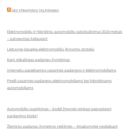
SEO STRAIPSNIŲ TALPINIMAS
Elektromobilių ir hibridinių automobilių patobulinimai 2024 metais
– patogumas keliaujant
Lietuvoje daugėja elektromobilių įkrovimo stotelių
Kam reikalingas padangų žymėjimas
Internetu pasiekiamos vasarinės padangos ir elektromobiliams
Pirelli vasarinės padangos elektromobiliams bei hibridiniams
automobiliams
Automobilių supirkimas – kodėl žmonės renkasi paprastesnį
pardavimo būdą?
Žieminių padangų žymėjimo reikšmės – Atsakomybė nesilaikant