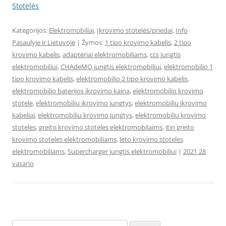
Stotelės
Kategorijos:
Elektromobiliai
,
Įkrovimo stotelės/priedai
,
Info
Pasaulyje ir Lietuvoje
| Žymos:
1 tipo krovimo kabelis
,
2 tipo
krovimo kabelis
,
adapteriai elektromobiliams
,
ccs jungtis
elektromobiliui
,
CHAdeMO jungtis elektromobiliui
,
elektromobilio 1
tipo krovimo kabelis
,
elektromobilio 2 tipo krovimo kabelis
,
elektromobilio baterijos ikrovimo kaina
,
elektromobilio krovimo
stotele
,
elektromobiliu ikrovimo jungtys
,
elektromobiliu ikrovimo
kabeliai
,
elektromobiliu krovimo jungtys
,
elektromobiliu krovimo
stoteles
,
greito krovimo stoteles elektromobilaims
,
itin greito
krovimo stoteles elektromobiliams
,
leto krovimo stoteles
elektromobiliams
,
Supercharger jungtis elektromobiliui
|
2021 28
vasario
Ieškoti: