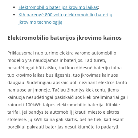
Elektromobilio baterijos krovimo laikas
;
KIA parengė 800 voltų elektromobilių baterijų
įkrovimo technologiją
Elektromobilio baterijos įkrovimo kainos
Priklausomai nuo turimo elektra varomo automobilio
modelio yra naudojamos ir baterijos. Tad turėtų
nesudėtingai būti aišku, kad kuo didesnė baterijų talpa,
tuo krovimo laikas bus ilgesnis, tuo įkrovimas kainuos
daugiau. Sudėtingiau apskaičiuoti nežinant elektros tarifo
namuose ar įmonėje. Tačiau žinantys kiek centų jiems
kainuoja nesudėtingai pasiskaičiuos kiek preliminariai gali
kainuoti 100kWh talpos elektromobilio baterija. Kitokie
tarifai, jei bandysite automobilį įkrauti miesto elektros
stotelėse. Jų kWh kaina gali skirtis, bet ne tiek, kad esant
poreikiui pakrauti baterijas nesutiktumėte to padaryti.