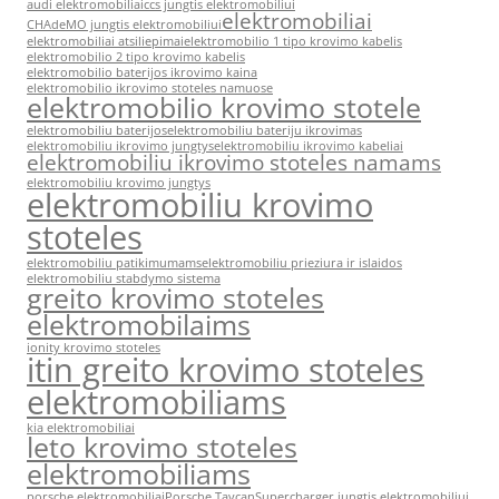
audi elektromobiliai
ccs jungtis elektromobiliui
elektromobiliai
CHAdeMO jungtis elektromobiliui
elektromobiliai atsiliepimai
elektromobilio 1 tipo krovimo kabelis
elektromobilio 2 tipo krovimo kabelis
elektromobilio baterijos ikrovimo kaina
elektromobilio ikrovimo stoteles namuose
elektromobilio krovimo stotele
elektromobiliu baterijos
elektromobiliu bateriju ikrovimas
elektromobiliu ikrovimo jungtys
elektromobiliu ikrovimo kabeliai
elektromobiliu ikrovimo stoteles namams
elektromobiliu krovimo jungtys
elektromobiliu krovimo
stoteles
elektromobiliu patikimumams
elektromobiliu prieziura ir islaidos
elektromobiliu stabdymo sistema
greito krovimo stoteles
elektromobilaims
ionity krovimo stoteles
itin greito krovimo stoteles
elektromobiliams
kia elektromobiliai
leto krovimo stoteles
elektromobiliams
porsche elektromobiliai
Porsche Taycan
Supercharger jungtis elektromobiliui