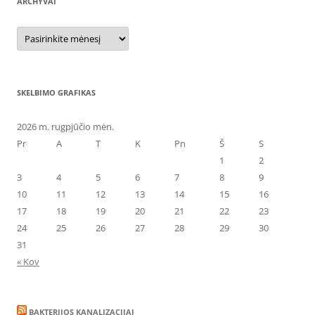
ARCHYVAI
Archyvai
SKELBIMO GRAFIKAS
2026 m. rugpjūčio mėn.
Pr
A
T
K
Pn
Š
S
1
2
3
4
5
6
7
8
9
10
11
12
13
14
15
16
17
18
19
20
21
22
23
24
25
26
27
28
29
30
31
« Kov
BAKTERIJOS KANALIZACIJAI