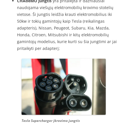
CHAdeMO jungtis
yra pritaikyta ir dažniausiai
naudojama viešųjų elektromobilių krovimo stotelių
vietose. Ši jungtis leidžia krauti elektromobilius iki
50kw ir tokių gamintojų kaip Tesla (reikalingas
adapteris), Nissan, Peugeot, Subaru, Kia, Mazda,
Honda, Citroen, Mitsubishi ir kitų elektromobilių
gamintojų modelius, kurie kurti su šia jungtimi ar jai
pritaikyti per adapterį;
Tesla Supercharger įkrovimo jungtis