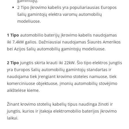
gamintojų;
2 Tipo įkrovimo kabelis yra populiariausias Europos
šalių gamintojų elektra varomų automobilių
modeliuose.
1 Tipo
automobilio baterijų įkrovimo kabelis naudojamas
iki 7,4kW galios. Dažniausiai naudojamas Šiaurės Amerikos
bei Azijos šalių automobilių gamintojų modeliuose.
2 Tipo
jungtis skirta krauti iki 22kW. Šio tipo elektros jungtis
yra Europos šalių automobilių gamintojų standartas ir
naudojama tiek įrengiant krovimo stoteles namuose, tiek
komerciniuose objektuose, įmonių automobilių stovėjimo
aikštelėse kieme.
Žinant krovimo stotelių kabelių tipus naudinga žinoti ir
jungtis, kurios ir įtakoja elektromobilio baterijos įkrovimo
laikui.