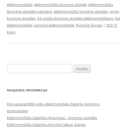
elektromobiliai
,
elektromobilio krovimo stotele
,
elektromobiliu
ikrovimo stoteles namams
,
elektromobiliu krovimo stoteles
,
ionity
krovimo stoteles
,
itin greito krovimo stoteles elektromobiliams
,
kia
elektromobiliai
,
porsche elektromobiliai
,
Porsche Taycan
|
2021 9
kovo
Ieškoti:
NAUJAUSIA INFORMACIJA
KIA parengė 800 voltų elektromobilių baterijų įkrovimo
technologiją
Elektromobilių baterijos įkrovimas – krovimo stotelės
Elektromobilių baterijos krovimo laikas, kainos