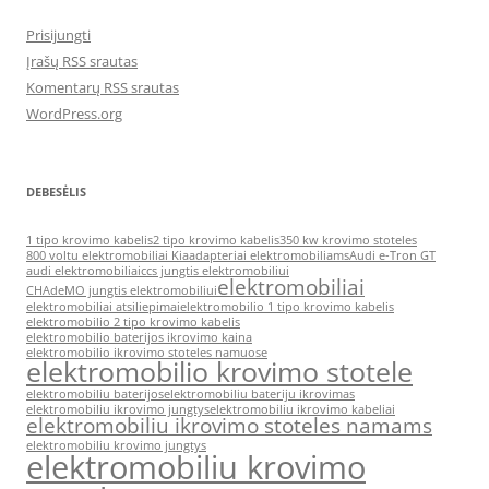
Prisijungti
Įrašų RSS srautas
Komentarų RSS srautas
WordPress.org
DEBESĖLIS
1 tipo krovimo kabelis
2 tipo krovimo kabelis
350 kw krovimo stoteles
800 voltu elektromobiliai Kia
adapteriai elektromobiliams
Audi e-Tron GT
audi elektromobiliai
ccs jungtis elektromobiliui
elektromobiliai
CHAdeMO jungtis elektromobiliui
elektromobiliai atsiliepimai
elektromobilio 1 tipo krovimo kabelis
elektromobilio 2 tipo krovimo kabelis
elektromobilio baterijos ikrovimo kaina
elektromobilio ikrovimo stoteles namuose
elektromobilio krovimo stotele
elektromobiliu baterijos
elektromobiliu bateriju ikrovimas
elektromobiliu ikrovimo jungtys
elektromobiliu ikrovimo kabeliai
elektromobiliu ikrovimo stoteles namams
elektromobiliu krovimo jungtys
elektromobiliu krovimo