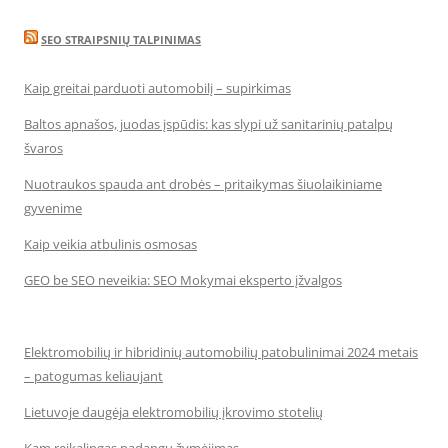
SEO STRAIPSNIŲ TALPINIMAS
Kaip greitai parduoti automobilį – supirkimas
Baltos apnašos, juodas įspūdis: kas slypi už sanitarinių patalpų
švaros
Nuotraukos spauda ant drobės – pritaikymas šiuolaikiniame
gyvenime
Kaip veikia atbulinis osmosas
GEO be SEO neveikia: SEO Mokymai eksperto įžvalgos
Elektromobilių ir hibridinių automobilių patobulinimai 2024 metais
– patogumas keliaujant
Lietuvoje daugėja elektromobilių įkrovimo stotelių
Kam reikalingas padangų žymėjimas