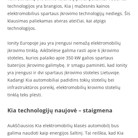
technologijos yra brangios, Kia į mažesnės kainos
elektromobilius spartaus įkrovimo technologijų nediegs. Šis
klausimas paliekamas atviras ateičiai, kai atpigs
technologijos.
Ionity Europoje jau yra įrengusi nemažą elektromobilių
įkrovimo tinklą. Aikštelėse galima rasti apie 6 įkrovimo
stoteles, kurios palaiko apie 350 kW galios spartaus
baterijos įkrovimo galimybę. Ir smagu paminėti, kad Ionity
yra įrengusi ir dvi spartaus įkrovimo stoteles Lietuvoje.
Kadangi Kia automobiliai padidins tokių stotelių bei
infrastruktūros poreikį, elektromobilių krovimo stotelių
tinklą teks plėsti.
Kia technologijų naujovė – staigmena
Aukščiausios Kia elektromobilių klasės automobilį bus
galima naudoti kaip energijos šaltinį. Tai reiškia, kad Kia