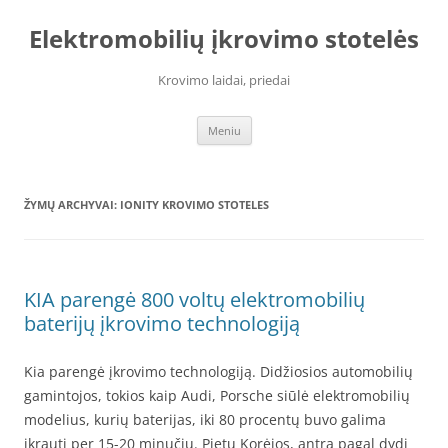
Elektromobilių įkrovimo stotelės
Krovimo laidai, priedai
Pereiti
Meniu
prie
turinio
ŽYMŲ ARCHYVAI:
IONITY KROVIMO STOTELES
KIA parengė 800 voltų elektromobilių
baterijų įkrovimo technologiją
Kia parengė įkrovimo technologiją. Didžiosios automobilių
gamintojos, tokios kaip Audi, Porsche siūlė elektromobilių
modelius, kurių baterijas, iki 80 procentų buvo galima
įkrauti per 15-20 minučių. Pietų Korėjos, antra pagal dydį