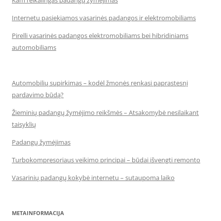
Internetu pasiekiamos vasarinės padangos ir elektromobiliams
Pirelli vasarinės padangos elektromobiliams bei hibridiniams
automobiliams
Automobilių supirkimas – kodėl žmonės renkasi paprastesnį
pardavimo būdą?
Žieminių padangų žymėjimo reikšmės – Atsakomybė nesilaikant
taisyklių
Padangų žymėjimas
Turbokompresoriaus veikimo principai – būdai išvengti remonto
Vasarinių padangų kokybė internetu – sutaupoma laiko
METAINFORMACIJA