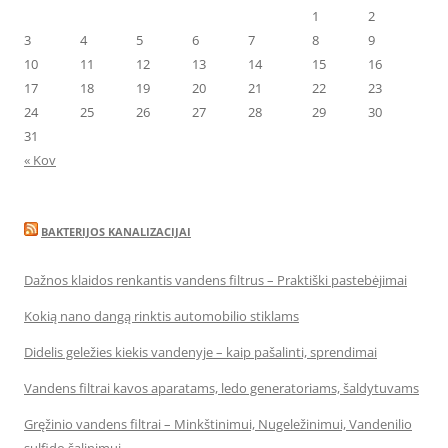
1
2
3
4
5
6
7
8
9
10
11
12
13
14
15
16
17
18
19
20
21
22
23
24
25
26
27
28
29
30
31
« Kov
BAKTERIJOS KANALIZACIJAI
Dažnos klaidos renkantis vandens filtrus – Praktiški pastebėjimai
Kokią nano dangą rinktis automobilio stiklams
Didelis geležies kiekis vandenyje – kaip pašalinti, sprendimai
Vandens filtrai kavos aparatams, ledo generatoriams, šaldytuvams
Gręžinio vandens filtrai – Minkštinimui, Nugeležinimui, Vandenilio
sulfido šalinimui