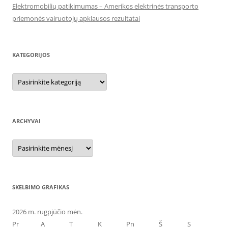
Elektromobilių patikimumas – Amerikos elektrinės transporto
priemonės vairuotojų apklausos rezultatai
KATEGORIJOS
Kategorijos
ARCHYVAI
Archyvai
SKELBIMO GRAFIKAS
2026 m. rugpjūčio mėn.
Pr
A
T
K
Pn
Š
S