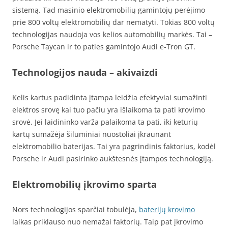
sistemą. Tad masinio elektromobilių gamintojų perėjimo
prie 800 voltų elektromobilių dar nematyti. Tokias 800 voltų
technologijas naudoja vos kelios automobilių markės. Tai –
Porsche Taycan ir to paties gamintojo Audi e-Tron GT.
Technologijos nauda – akivaizdi
Kelis kartus padidinta įtampa leidžia efektyviai sumažinti
elektros srovę kai tuo pačiu yra išlaikoma ta pati krovimo
srovė. Jei laidininko varža palaikoma ta pati, iki keturių
kartų sumažėja šiluminiai nuostoliai įkraunant
elektromobilio baterijas. Tai yra pagrindinis faktorius, kodėl
Porsche ir Audi pasirinko aukštesnės įtampos technologiją.
Elektromobilių įkrovimo sparta
Nors technologijos sparčiai tobulėja,
baterijų krovimo
laikas priklauso nuo nemažai faktorių. Taip pat įkrovimo