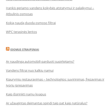
Įrankis geriamo vandens kokybės atstatymui ir palaikymui –
Atbulinis osmosas
Kokią naudą duoda osmoso filtrai
WPC terasinės lentos
IDOMUS STRAIPSNIAI
Ar naudinga automobilį parduoti supirkėjams?
Vandens filtrai nuo kalkių namui
Kiaurymių restauravimas – technologijos: suvirinimas, frezavimas ir
įvorių įpresavimas
Kaip išsirinkti namų kvapus
Ar užaugintas deimantas spindi taip pat kaip natūralus?