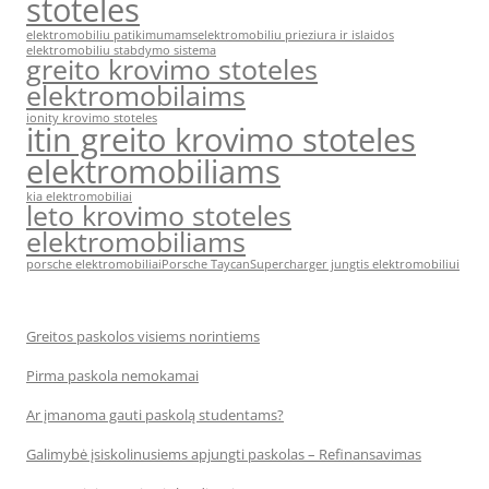
stoteles
elektromobiliu patikimumams
elektromobiliu prieziura ir islaidos
elektromobiliu stabdymo sistema
greito krovimo stoteles
elektromobilaims
ionity krovimo stoteles
itin greito krovimo stoteles
elektromobiliams
kia elektromobiliai
leto krovimo stoteles
elektromobiliams
porsche elektromobiliai
Porsche Taycan
Supercharger jungtis elektromobiliui
Greitos paskolos visiems norintiems
Pirma paskola nemokamai
Ar įmanoma gauti paskolą studentams?
Galimybė įsiskolinusiems apjungti paskolas – Refinansavimas