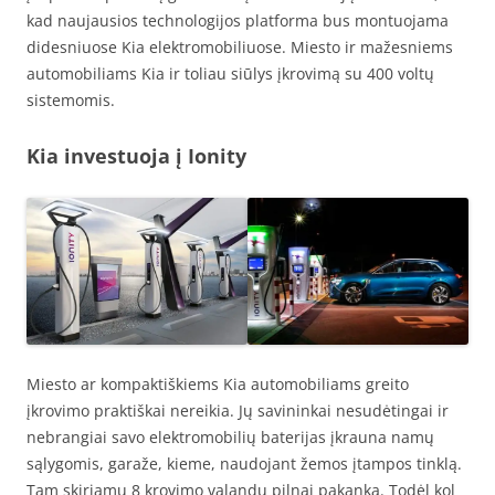
kad naujausios technologijos platforma bus montuojama
didesniuose Kia elektromobiliuose. Miesto ir mažesniems
automobiliams Kia ir toliau siūlys įkrovimą su 400 voltų
sistemomis.
Kia investuoja į Ionity
Miesto ar kompaktiškiems Kia automobiliams greito
įkrovimo praktiškai nereikia. Jų savininkai nesudėtingai ir
nebrangiai savo elektromobilių baterijas įkrauna namų
sąlygomis, garaže, kieme, naudojant žemos įtampos tinklą.
Tam skiriamų 8 krovimo valandų pilnai pakanka. Todėl kol