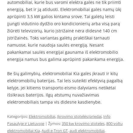
automobiliai, kurie bus varomi elektra galės ne tik priimti
energiją, bet ir ją atiduoti. Elektromobiliai galės namų ūkį
aprūpinti 3,5 kW galios kintama srove. Tai galėtų leisti
įjungti vidutinio dydžio oro kondicionierių arba visą parą
žiūrėti televizorių, kurio įstrižainė nėra didesnė 140 cm
įstrižainės. Toks variantas galėtų praktiškai tarnauti
namuose, kurie naudoja saulės energiją. Nesant
pakankamai saulės energijai gaunama iš elektromobilio
energija namus bus galima aprūpinti pakankama energija.
Be šių galimybių, elektromobiliai Kia galės įkrauti ir kitų
elektromobilių baterijas. Tai leis suteikti efektyvią pagalbą
kelyje, jei kitiems transporto eismo dalyviams netikėtai
išsikraus baterijos. Ilgų atstumų nuvažiavimas
elektromobiliais tampa vis didesne kasdienybe.
Kategorijos:
Elektromobiliai
,
Įkrovimo stotelės/priedai
,
Info
Pasaulyje ir Lietuvoje
| Žymos:
350 kw krovimo stoteles
,
800 voltu
elektromobiliai Kia
,
Audi e-Tron GT
,
audi elektromobiliai
,