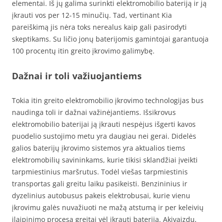
elementai. Iš jų galima surinkti elektromobilio bateriją ir ją
įkrauti vos per 12-15 minučių. Tad, vertinant Kia
pareiškimą jis nėra toks nerealus kaip gali pasirodyti
skeptikams. Su ličio jonų baterijomis gamintojai garantuoja
100 procentų itin greito įkrovimo galimybę.
Dažnai ir toli važiuojantiems
Tokia itin greito elektromobilio įkrovimo technologijas bus
naudinga toli ir dažnai važinėjantiems. Išsikrovus
elektromobilio baterijai ją įkrauti nespėjus išgerti kavos
puodelio sustojimo metu yra daugiau nei gerai. Didelės
galios baterijų įkrovimo sistemos yra aktualios tiems
elektromobilių savininkams, kurie tikisi sklandžiai įveikti
tarpmiestinius maršrutus. Todėl viešas tarpmiestinis
transportas gali greitu laiku pasikeisti. Benzininius ir
dyzelinius autobusus pakeis elektrobusai, kurie vienu
įkrovimu galės nuvažiuoti ne mažą atstumą ir per keleivių
įlaipinimo procesą greitai vėl įkrauti bateriją. Akivaizdu,