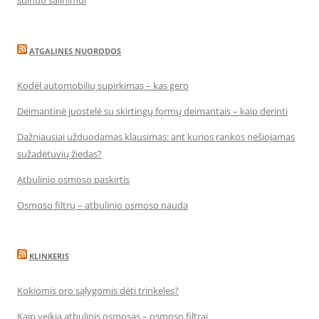
ATGALINES NUORODOS
Kodėl automobilių supirkimas – kas gero
Deimantinė juostelė su skirtingų formų deimantais – kaip derinti
Dažniausiai užduodamas klausimas: ant kurios rankos nešiojamas
sužadėtuvių žiedas?
Atbulinio osmoso paskirtis
Osmoso filtrų – atbulinio osmoso nauda
KLINKERIS
Kokiomis oro sąlygomis dėti trinkeles?
Kaip veikia atbulinis osmosas – osmoso filtrai