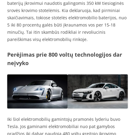
baterijų įkrovimui naudotis galingomis 350 kW tiesioginės
srovės krovimo stotelėmis. Kia deklaruoja, kad pirminiai
skaičiavimais, tokiose stotelės elektromobilio baterijos, nuo
5 iki 80 procentų galės būti įkraunamos vos per 15-18
minučių. Tai itin skambūs rodikliai ir revoliucinis
pareiškimas visų elektromobilių rinkoje.
Perėjimas prie 800 voltų technologijos dar
neįvyko
Iki šiol elektromobilių gamintojų pramonės lyderiu buvo
Tesla. Jos gaminami elektromobiliai nuo pat gamybos
pradžios iki dabar naudoja 480 voltų greitojo įkrovimo